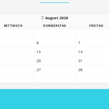
August 2026
MI
TTWOCH
DO
NNERSTAG
FR
EITAG
6
7
13
14
20
21
27
28