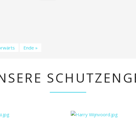
orwärts
Ende »
NSERE SCHUTZENG