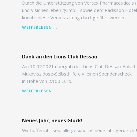
Durch die Unterstützung von Vertex Pharmaceuticals
und Visionen leben gGmbH sowie dem Radisson Hotel
konnte diese Veranstaltung durchgeführt werden.
FACHTAG
WEITERLESEN …
MUKOVISZIDOSE
Dank an den Lions Club Dessau
Am 10.02.2021 übergab der Lions Club Dessau-Anhalt
Mukoviszidose-Selbsthilfe e.V. einen Spendenscheck
in Höhe von 2.100 Euro.
DANK
WEITERLESEN …
AN
DEN
LIONS
CLUB
Neues Jahr, neues Glück!
DESSAU
Wir hoffen, ihr seid alle gesund ins neue Jahr gerutscht!