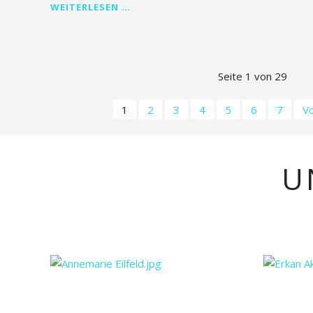
NEUES
WEITERLESEN …
JAHR,
NEUES
GLÜCK!
Seite 1 von 29
1
2
3
4
5
6
7
V
U