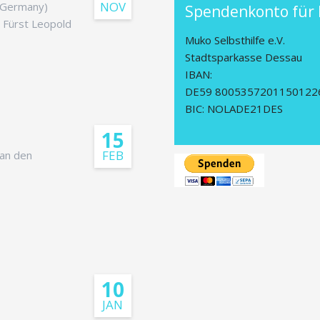
NOV
 (Germany)
Spendenkonto für
 Fürst Leopold
Muko Selbsthilfe e.V.
Stadtsparkasse Dessau
IBAN:
DE59 8005357201150122
BIC: NOLADE21DES
15
FEB
 an den
10
JAN